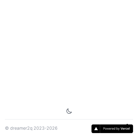
©
dreamer2q
2023-2026